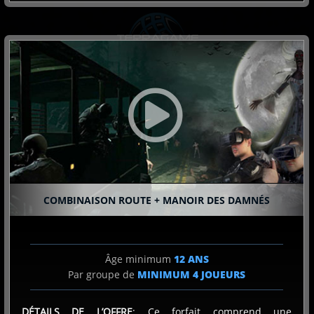
Conditions d’utilisation
Politique de confidentialité
Conditions Générales de Vente
FAQ
Réalité virtuelle
Terragame Holding 2026. All rights reserved
COMBINAISON ROUTE + MANOIR DES DAMNÉS
Contact
Franchise
Âge minimum
12 ANS
Par groupe de
MINIMUM
4
JOUEURS
DÉTAILS DE L’OFFRE
: Ce forfait comprend une