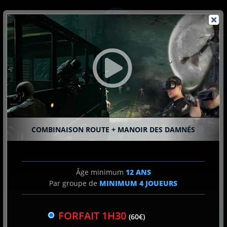
Passer
au
contenu
SPY
COMBINAISON ROUTE + MANOIR DES DAMNÉS
2
CHOIX DE L'EXPÉRIENCE
Âge minimum
12 ANS
Par groupe de
MINIMUM
4
JOUEURS
CHOIX DE L'HORAIRE
3
FORFAIT 1H30
(60€)
& NOMBRE DE JOUEUR(S)