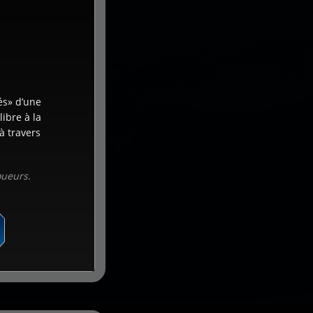
és» d’une
ibre à la
à travers
oueurs.