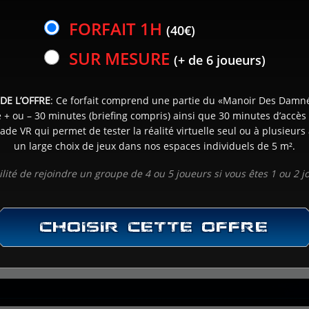
FORFAIT 1H
(40€)
CHOIX DE L'HORAIRE
3
SUR MESURE
(+ de 6 joueurs)
& NOMBRE DE JOUEUR(S)
DE L’OFFRE
: Ce forfait comprend une partie du «Manoir Des Damn
 + ou – 30 minutes (briefing compris) ainsi que 30 minutes d’accès l
SUIVANT
ade VR qui permet de tester la réalité virtuelle seul ou à plusieurs 
un large choix de jeux dans nos espaces individuels de 5 m².
ilité de rejoindre un groupe de 4 ou 5 joueurs si vous êtes 1 ou 2 j
CHOISIR CETTE OFFRE