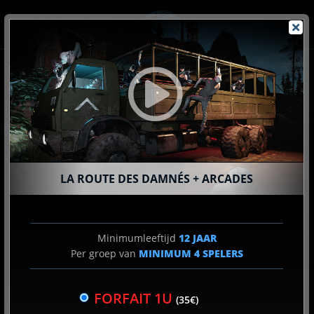
Ga
naar
inhoud
SPY
LA ROUTE DES DAMNÉS + ARCADES
2
KEUZE VAN DE ERVARING
Minimumleeftijd
12 JAAR
Per groep van
MINIMUM
4
SPELERS
KEUZE DE HET TIJDSLOT
3
FORFAIT 1U
(35€)
& AANTAL SPELER(S)