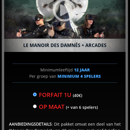
Gebruiksvoorwaarden
Privacybeleid
LE MANOIR DES DAMNÉS + ARCADES
Verkoopvoorwaarden
FAQ
Virtual reality
Minimumleeftijd
12 JAAR
Per groep van
MINIMUM
4
SPELERS
Terragame Holding 2026. All rights reserved
Contact
FORFAIT 1U
(40€)
Franchise
OP MAAT
(+ van 6 spelers)
AANBIEDINGSDETAILS
: Dit pakket omvat een deel van het