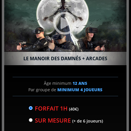
Conditions d’utilisation
Politique de confidentialité
Conditions Générales de Vente
FAQ
LE MANOIR DES DAMNÉS + ARCADES
Réalité virtuelle
Terragame Holding 2026. All rights reserved
Âge minimum
12 ANS
Par groupe de
MINIMUM
4
JOUEURS
Contact
Franchise
FORFAIT 1H
(40€)
SUR MESURE
(+ de 6 joueurs)