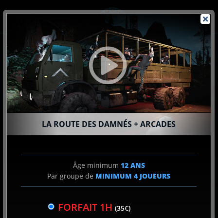
Passer
au
contenu
SPY
LA ROUTE DES DAMNÉS + ARCADES
2
CHOIX DE L'EXPÉRIENCE
Âge minimum
12 ANS
Par groupe de
MINIMUM
4
JOUEURS
CHOIX DE L'HORAIRE
3
FORFAIT 1H
(35€)
& NOMBRE DE JOUEUR(S)