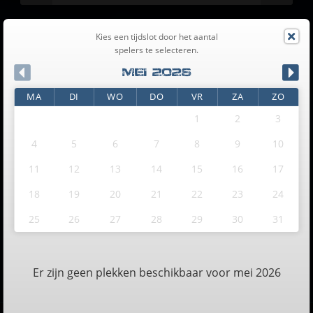
Kies een tijdslot door het aantal
Betaling ter plaatse
spelers te selecteren.
Onlinebetaling
MEI 2026
MA
DI
WO
DO
VR
ZA
ZO
VOLGEND
1
2
3
4
5
6
7
8
9
10
11
12
13
14
15
16
17
18
19
20
21
22
23
24
25
26
27
28
29
30
31
Er zijn geen plekken beschikbaar voor mei 2026