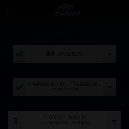
Passer
au
contenu
WATERLOO
COMBINAISON ROUTE + MANOIR DES DAMNÉS
FORFAIT 1H30
CHOIX DE L'HORAIRE
3
& NOMBRE DE JOUEUR(S)