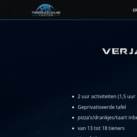
Ga
E
naar
inhoud
VERJ
2 uur activiteiten (1,5 uur 
Geprivatiseerde tafel
pizza’s/drankjes/taart in
van 13 tot 18 tieners