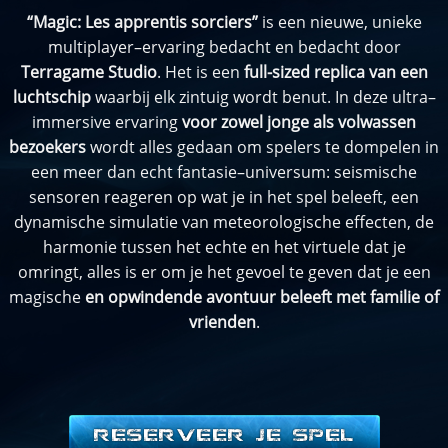
“Magic: Les apprentis sorciers”
is
e
en
n
ieu
we
,
un
ie
ke
multiplayer
–
erv
aring
bed
acht
en
bed
acht
door
Terragame Studio
.
H
et
is
e
en
full-sized replica van een
luchtschip
wa
arb
ij
el
k
z
int
u
ig
word
t
ben
ut
.
In
de
ze
ultra
–
imm
ersive
erv
aring
voor zowel jonge als volwassen
bezoekers
word
t
all
es
g
eda
an
om
sp
el
ers
te
dom
pel
en
in
e
en
me
er
dan
e
cht
fantas
ie
–
un
ivers
um
:
seism
ische
sens
oren
re
age
ren
op
wat
je
in
he
t
sp
el
be
lee
ft
,
e
en
dynam
ische
simul
at
ie
van
meteor
olog
ische
effect
en
,
de
harmon
ie
t
ussen
he
t
e
ch
te
en
he
t
virtue
le
dat
je
om
ring
t
,
all
es
is
er
om
je
he
t
g
ev
o
el
te
ge
ven
dat
je
e
en
mag
ische
en opwindende avontuur beleeft met familie of
vrienden
.
RESERVEER JE SPEL