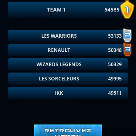
TEAM 1
54585
LES WARRIORS
53133
RENAULT
50348
WIZARDS LEGENDS
50329
LES SORCELEURS
49995
IKK
49511
RETROUVEZ