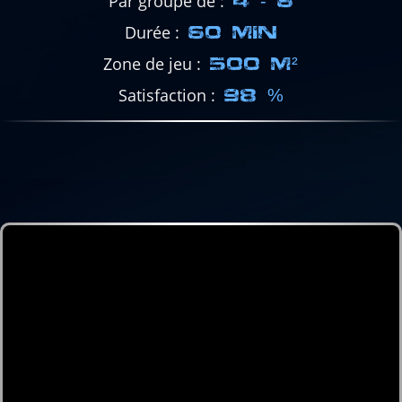
Par groupe de
4 - 6
Durée
60 MIN
Zone de jeu
500 M²
Satisfaction
98 %