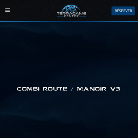
Passer
au
RÉSERVER
contenu
COMBI ROUTE / MANOIR V3